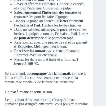
Lavez et séchez les tomates. Coupez le chapeau
et videz l’intérieur. Conservez la pulpe.
Salez légèrement l’intérieur des tomates
et
retournez-les pour les faire dégorger.
Hachez la pulpe au couteau.
Ciselez finement
l’échalote et l’ail
. Hachez les herbes fraîches.
Dans un saladier,
mélangez le porc, le veau
, les
herbes, la pulpe de tomate, l’échalote, l’ail, la
mie
de pain détrempée
et le parmesan râpé.
Assaisonnez avec une pincée de sel et de
piment
d’Espelette
. Mélangez bien le tout.
Farcissez les tomates
avec cette préparation.
Refermez avec les chapeaux.
Placez-les dans un plat huilé et enfournez
1
heure à 160 °C
.
Servez chaud,
accompagné de riz basmati
, comme le
fait la cheffe. Le contraste entre la tendresse de la
tomate et le moelleux de la farce est irrésistible.
Un plat à refaire en toute saison
Le plus beau dans cette recette, c’est qu’elle ne
demande pas d’ingrédients rares. Vous pouvez la refaire