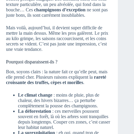
texture particulière, un peu alvéolée, qui fond dans la
bouche… Ces
champignons d’exception
ne sont pas
juste bons, ils sont carrément inoubliables.
Mais voilà, aujourd’hui, il devient super difficile de
mettre la main dessus. Même les pros galèrent. Le prix
au kilo grimpe, les saisons raccourcissent, et les coins
secrets se vident. C’est pas juste une impression, c’est
une vraie tendance.
Pourquoi disparaissent-ils ?
Bon, soyons clairs : la nature fait ce qu’elle peut, mais
elle prend cher. Plusieurs raisons expliquent la
rareté
croissante des truffes, cèpes et morilles
.
Le climat change
: moins de pluie, plus de
chaleur, des hivers bizarres… ça perturbe
complètement la pousse des champignons.
La déforestation
: ces merveilles poussent
souvent en forêt, là où les arbres sont tranquilles
depuis longtemps. Couper ces zones, c’est casser
leur habitat naturel.
La surexploitation
: eh oui, quand trop de