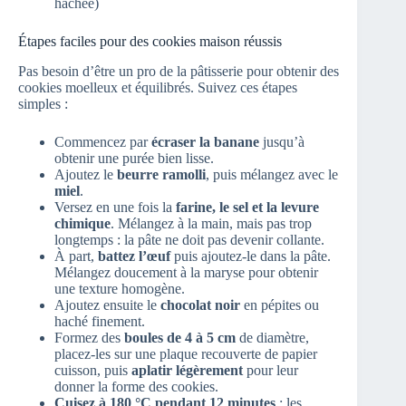
hachée)
Étapes faciles pour des cookies maison réussis
Pas besoin d’être un pro de la pâtisserie pour obtenir des
cookies moelleux et équilibrés. Suivez ces étapes
simples :
Commencez par
écraser la banane
jusqu’à
obtenir une purée bien lisse.
Ajoutez le
beurre ramolli
, puis mélangez avec le
miel
.
Versez en une fois la
farine, le sel et la levure
chimique
. Mélangez à la main, mais pas trop
longtemps : la pâte ne doit pas devenir collante.
À part,
battez l’œuf
puis ajoutez-le dans la pâte.
Mélangez doucement à la maryse pour obtenir
une texture homogène.
Ajoutez ensuite le
chocolat noir
en pépites ou
haché finement.
Formez des
boules de 4 à 5 cm
de diamètre,
placez-les sur une plaque recouverte de papier
cuisson, puis
aplatir légèrement
pour leur
donner la forme des cookies.
Cuisez à 180 °C pendant 12 minutes
: les