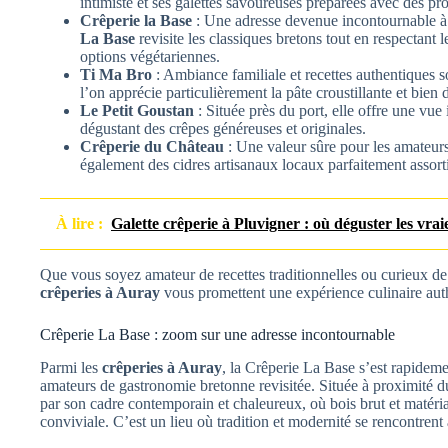
intimiste et ses galettes savoureuses préparées avec des pr
Crêperie la Base
: Une adresse devenue incontournable à
La Base
revisite les classiques bretons tout en respectant l
options végétariennes.
Ti Ma Bro
: Ambiance familiale et recettes authentiques so
l’on apprécie particulièrement la pâte croustillante et bien 
Le Petit Goustan
: Située près du port, elle offre une vue
dégustant des crêpes généreuses et originales.
Crêperie du Château
: Une valeur sûre pour les amateurs 
également des cidres artisanaux locaux parfaitement assortis
À lire :
Galette crêperie à Pluvigner : où déguster les vrai
Que vous soyez amateur de recettes traditionnelles ou curieux de 
crêperies à Auray
vous promettent une expérience culinaire aut
Crêperie La Base : zoom sur une adresse incontournable
Parmi les
crêperies à Auray
, la Crêperie La Base s’est rapide
amateurs de gastronomie bretonne revisitée. Située à proximité du
par son cadre contemporain et chaleureux, où bois brut et matéri
conviviale. C’est un lieu où tradition et modernité se rencontrent