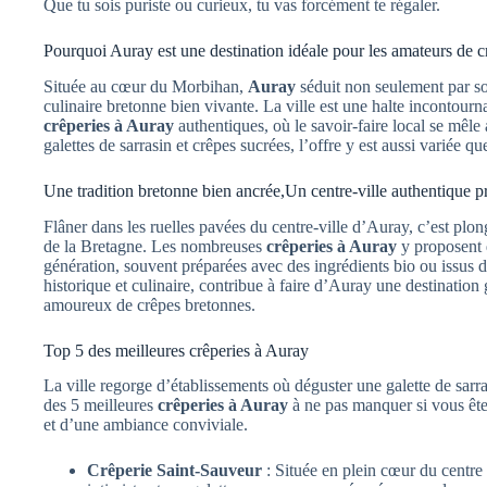
Que tu sois puriste ou curieux, tu vas forcément te régaler.
Pourquoi Auray est une destination idéale pour les amateurs de c
Située au cœur du Morbihan,
Auray
séduit non seulement par son
culinaire bretonne bien vivante. La ville est une halte incontou
crêperies à Auray
authentiques, où le savoir-faire local se mêle
galettes de sarrasin et crêpes sucrées, l’offre y est aussi variée q
Une tradition bretonne bien ancrée,Un centre-ville authentique
Flâner dans les ruelles pavées du centre-ville d’Auray, c’est pl
de la Bretagne. Les nombreuses
crêperies à Auray
y proposent d
génération, souvent préparées avec des ingrédients bio ou issus de
historique et culinaire, contribue à faire d’Auray une destinatio
amoureux de crêpes bretonnes.
Top 5 des meilleures crêperies à Auray
La ville regorge d’établissements où déguster une galette de sarras
des 5 meilleures
crêperies à Auray
à ne pas manquer si vous ête
et d’une ambiance conviviale.
Crêperie Saint-Sauveur
: Située en plein cœur du centre 