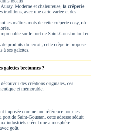
oduits locaux.
 Auray. Moderne et chaleureuse,
la crêperie
es traditions, avec une carte variée et des
nt les maîtres mots de cette crêperie cosy, où
dorée.
 imprenable sur le port de Saint-Goustan tout en
de produits du terroir, cette crêperie propose
 à ses galettes.
es galettes bretonnes ?
découvrir des créations originales, ces
hentique et mémorable.
ment imposée comme une référence pour les
 port de Saint-Goustan, cette adresse séduit
aux industriels créent une atmosphère
 avec goût.