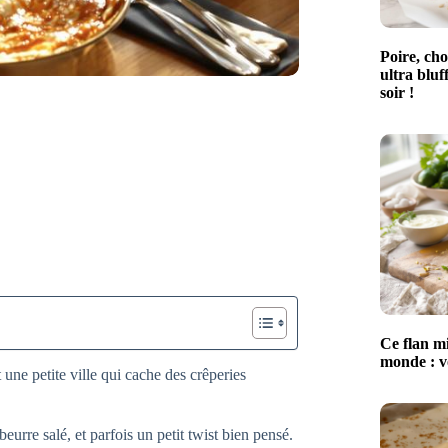
Poire, cho
ultra bluf
soir !
Ce flan mi
monde : vo
une petite ville qui cache des crêperies
 beurre salé, et parfois un petit twist bien pensé.