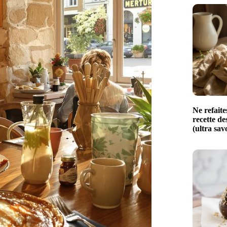
Ne refaite
recette de
(ultra sav