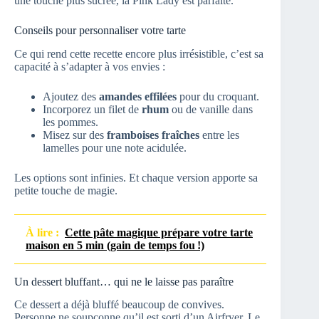
une touche plus sucrée, la Pink Lady est parfaite.
Conseils pour personnaliser votre tarte
Ce qui rend cette recette encore plus irrésistible, c’est sa
capacité à s’adapter à vos envies :
Ajoutez des
amandes effilées
pour du croquant.
Incorporez un filet de
rhum
ou de vanille dans
les pommes.
Misez sur des
framboises fraîches
entre les
lamelles pour une note acidulée.
Les options sont infinies. Et chaque version apporte sa
petite touche de magie.
À lire :
Cette pâte magique prépare votre tarte
maison en 5 min (gain de temps fou !)
Un dessert bluffant… qui ne le laisse pas paraître
Ce dessert a déjà bluffé beaucoup de convives.
Personne ne soupçonne qu’il est sorti d’un Airfryer. Le